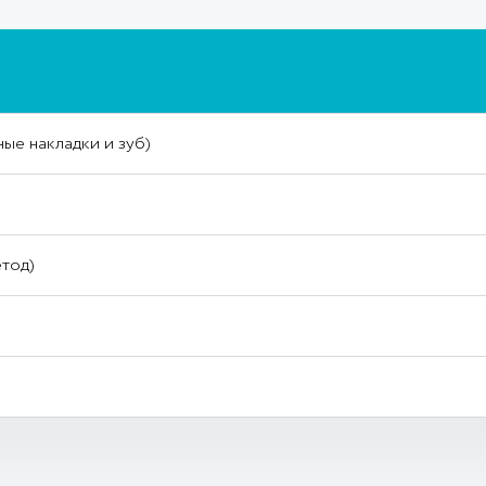
ые накладки и зуб)
етод)