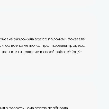
ерьевна разложила все по полочкам, показала
октор всегда четко контролировала процесс.
тственное отношение к своей работе!<br />
ыл в радость - она всегда подбирала