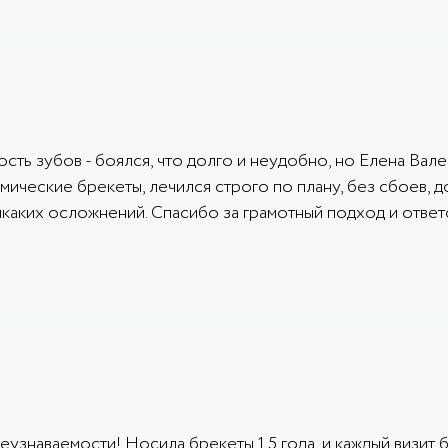
сть зубов - боялся, что долго и неудобно, но Елена Вал
ические брекеты, лечился строго по плану, без сбоев, д
никаких осложнений. Спасибо за грамотный подход и отве
узнаваемости! Носила брекеты 1,5 года, и каждый визит б