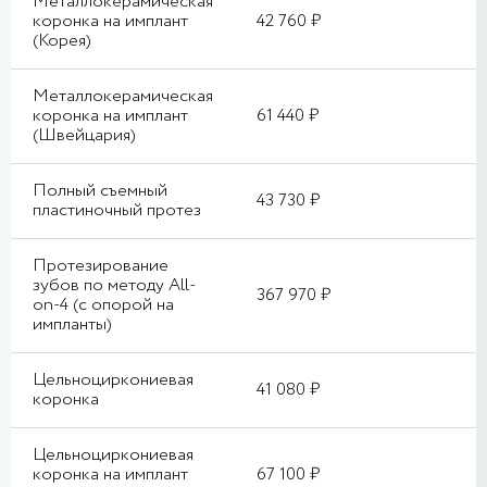
Металлокерамическая
коронка на имплант
42 760 ₽
(Корея)
Металлокерамическая
коронка на имплант
61 440 ₽
(Швейцария)
Полный съемный
43 730 ₽
пластиночный протез
Протезирование
зубов по методу All-
367 970 ₽
on-4 (с опорой на
импланты)
Цельноциркониевая
41 080 ₽
коронка
Цельноциркониевая
коронка на имплант
67 100 ₽